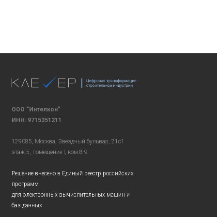
ООО “Интелкон”
ИНН: 9715351211
129085, Москва, Звездный бульвар, 21с1
этаж 5, помещение I, ком.8-9
Решение внесено в Единый реестр российских
программ
для электронных вычислительных машин и
баз данных