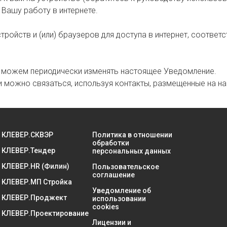
 Вашу работу в интернете.
стройств и (или) браузеров для доступа в интернет, соотв
 можем периодически изменять настоящее Уведомление.
 можно связаться, используя контакты, размещенные на на
КЛЕВЕР.СКВЭР
Политика в отношении
обработки
КЛЕВЕР.Тендер
персональных данных
КЛЕВЕР.HR (Филин)
Пользовательское
соглашение
КЛЕВЕР.МП Стройка
Уведомление об
КЛЕВЕР.Проджект
использовании
cookies
КЛЕВЕР.Проектирование
Лицензии и