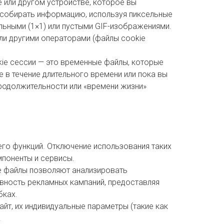
 или другом устройстве, которое вы
 собирать информацию, используя пиксельные
ьными (1×1) или пустыми GIF-изображениями.
ли другими операторами (файлы cookie
okie сессии — это временные файлы, которые
е в течение длительного времени или пока вы
 продолжительности или «времени жизни»
его функций. Отключение использования таких
мпоненты и сервисы.
 файлы позволяют анализировать
вность рекламных кампаний, предоставляя
бках.
йт, их индивидуальные параметры (такие как
.