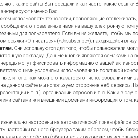
ляют, какие сайты Вы посещали и как часто, какие ссылки 
заинтересуют именно Вас.
ем использовать технологии, позволяющие отслеживать, о
сообщения, отправленные нами на вашу электронную почту
езными для пользователя. Если вы не желаете, чтобы мы по
ом ссылки «Отписаться» («Unsubscribe»), находящейся вниз
етям.
Они используются для того, чтобы пользователи могл
ектронную закладку. Данные кнопки являются ссылками на 
очередь могут фиксировать информацию о вашей активности 
ветствующими условиями использования и политикой конфи
нные, и того, как можно отказаться от использования ими в
на данном сайте мы используем сторонние веб-сервисы. На
езентации и т. п.), организации опросов и т. п. Как и в слу
тими сайтами или внешними доменами информации о том, ка
изначально настроены на автоматический прием файлов co
ть настройки вашего браузера таким образом, чтобы блоки
я к вам на устройство (обратитесь к руководству использо