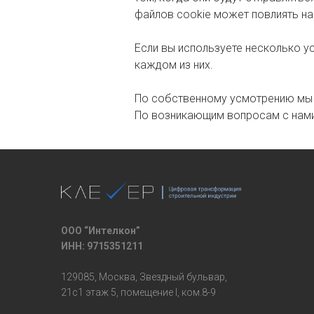
файлов cookie может повлиять на
Если вы используете несколько у
каждом из них.
По собственному усмотрению мы
По возникающим вопросам с нами
ООО “Интелкон”
ИНН: 9715351211
129085, Москва, Звездный бульвар,
21с1 этаж 5, помещение I, ком.8-9