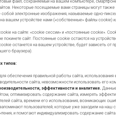
стовый файл, сохраняемый на вашем компьютере, смартфоне
сайтов. Некоторые посещаемые вами страницы могут также
е собой электронные изображения, называемые одно-пиксел
на вашем устройстве нами («собственные» файлы cookie) и
okie на сайте: «cookie сессии» и «постоянные cookie». Co
не покинете сайт. Постоянные cookie остаются на устройств
 cookie останется на вашем устройстве, будет зависеть от
ашего браузера).
х типов:
для обеспечения правильной работы сайта, использования 
водительности сайта, невозможности использовать его ко
роизводительности, эффективности и аналитике.
Данные
йтом, оптимизировать содержание сайта, измерять эффекти
елей сайта, времени его использования, возникающих оши
запоминают пользователей, которые уже заходили на наш са
очтения, и помогают индивидуализировать содержание сайта